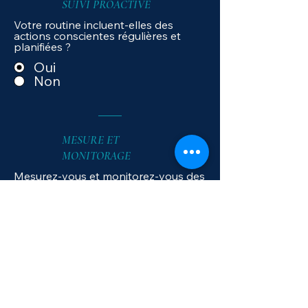
SUIVI PROACTIVE
Votre routine incluent-elles des
actions conscientes régulières et
planifiées ?
Oui
Non
MESURE ET
MONITORAGE
Mesurez-vous et monitorez-vous des
indicateurs concrets (composition
corporelle, asymétrie, santé des
articulations, Forces, qualité du
sommeil, etc.)
Oui
Non
Soumettre
Votre score s'affichera ici.