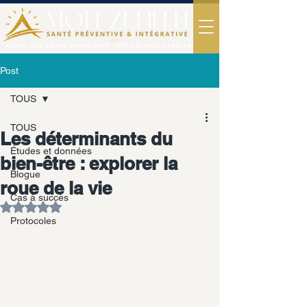
Post
TOUS
TOUS
Les déterminants du
Études et données
bien-être : explorer la
Blogue
roue de la vie
Cas à succès
Noté NaN étoiles sur 5.
Protocoles