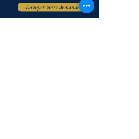
Envoyer votre demande
© Mon Zénith 2026.
Notre tarif actuel est une offre de lancement.
Les prix peuvent évoluer ultérieurement sans préavis