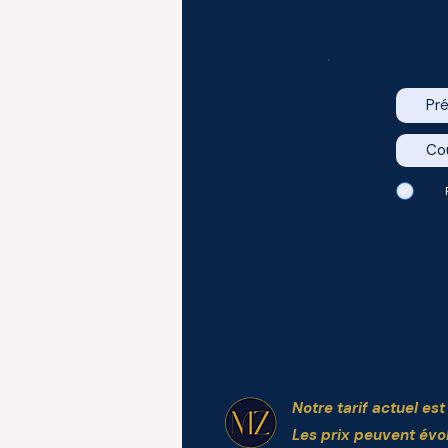
Notre tarif actuel es
Les prix peuvent évo