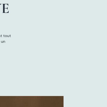
VE
nt tout
 un