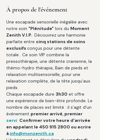
À propos de l'événement
Une escapade sensorielle inégalée avec 
notre soin 
"Plénitude"
 lors du 
Moment 
Zenith V.I.P.
. Découvrez une harmonie 
parfaite entre 
cinq stations de soins 
exclusifs 
conçus pour une détente 
totale . Ce soin VIP combine la 
pressothérapie, une détente cranienne, la 
thémo-hydro thérapie, Bain de pieds et 
relaxation multisensorielle, pour une 
relaxation complète, de la tête jusqu’aux 
pieds.
Chaque escapade dure 
3h30
 et offre 
une expérience de bien-être profonde. Le 
nombre de places est limité : il s’agit d’un 
événement 
premier arrivé, premier 
servi
.
Confirmer votre heure d'arrivée 
en appelant le 450 915 2800 ou ecrire 
à 
info@monzenith.ca