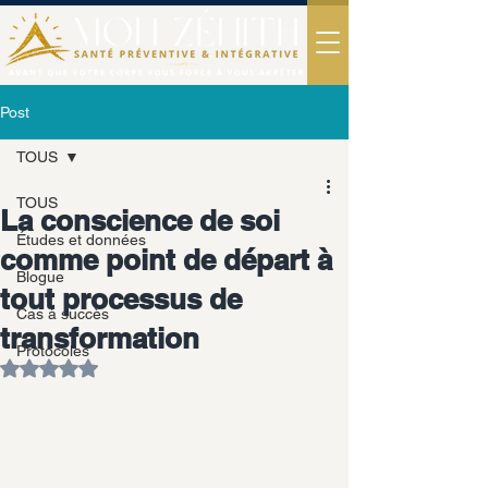
Post
TOUS
TOUS
La conscience de soi
Études et données
comme point de départ à
Blogue
tout processus de
Cas à succès
transformation
Protocoles
Noté NaN étoiles sur 5.