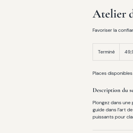
Atelier 
Favoriser la confi
49,99 dol
canadien
Terminé
T
49,
e
r
Places disponibles
m
i
n
Description du s
é
Plongez dans une p
guide dans l’art de
puissants pour clar