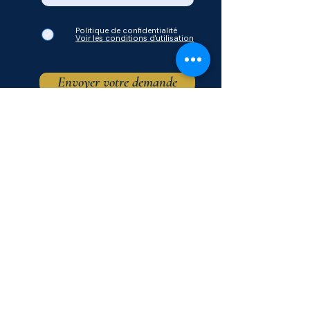
Politique de confidentialité
Voir les conditions d'utilisation
Envoyer votre demande
© Mon Zénith 2026.
Notre tarif actuel est une offre de lancement.
Les prix peuvent évoluer ultérieurement sans préavis