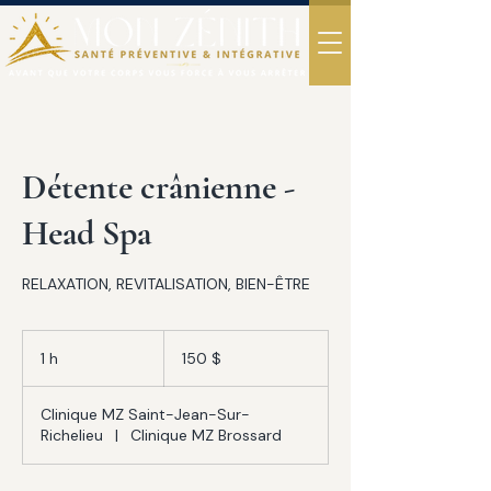
Détente crânienne -
Head Spa
RELAXATION, REVITALISATION, BIEN-ÊTRE
150 dollars
canadiens
1 h
1
150 $
Clinique MZ Saint-Jean-Sur-
Richelieu
|
Clinique MZ Brossard