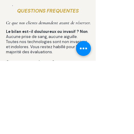
QUESTIONS FREQUENTES
Ce que nos clients demandent avant de réserver.
Le bilan est-il douloureux ou invasif ?
Non
.
Aucune prise de sang, aucune aiguille.
Toutes nos technologies sont non invasives
et indolores. Vous restez habillé pour la
majorité des évaluations.
Comment me préparer ?
Évitez l'exercice intense et l'alcool 24h
avant. Restez bien hydraté et venez à jeun
depuis au moins 3h pour optimiser les
lectures de bio-impédancemétrie.
Les reçus sont-ils couverts par les
assurances ? Oui.
Nos reçus d'assurance sont disponibles et
reconnus par la majorité des assureurs
privés. Vérifiez la couverture naturopathie
ou coaching santé dans votre régime.
Quelle est la différence entre le Bilan
Régulier et l'Approfondi ?