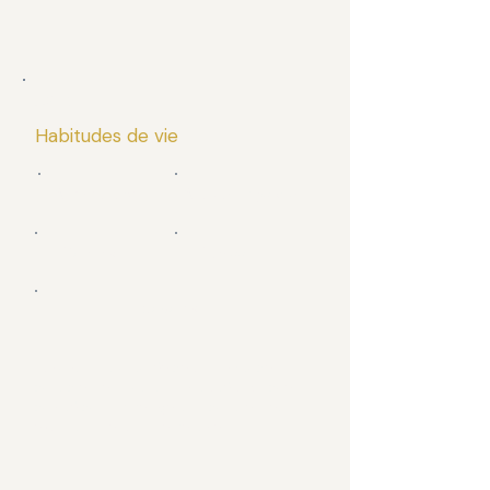
AXE 04
Habitudes de vie
Alimentation
Activité physique
Sommeil
Stress
Exposome
Évaluation structurée de vos habitudes
quotidiennes : nutrition, activité physique,
qualité du sommeil, gestion du stress et
expositions environnementales.