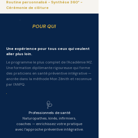
Routine personnalisé - Synthèse 360° -
Cérémonie de clôture
POUR QUI
Une expérience pour tous ceux qui veulent
aller plus loin.
Le programme le plus complet de l'Académie MZ.
Une formation diplômante rigoureuse qui forme
des praticiens en santé préventive intégrative —
ancrée dans la méthode Mon Zénith et reconnue
par l'ANPQ.
🩺
Professionnels de santé
Naturopathes, kinés, infirmiers,
coaches — enrichissez votre pratique
avec l'approche préventive intégrative.