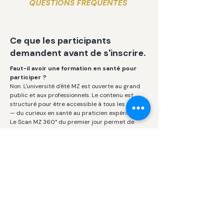
QUESTIONS FRÉQUENTES
Ce que les participants
demandent avant de s'inscrire.
Faut-il avoir une formation en santé pour
participer ?
Non. L'université d'été MZ est ouverte au grand
public et aux professionnels. Le contenu est
structuré pour être accessible à tous les niveaux
— du curieux en santé au praticien expérimenté.
Le Scan MZ 360° du premier jour permet de
personnaliser l'expérience selon votre profil.
L'hébergement est-il inclus dans le tarif ?
L'hébergement n'est pas inclus dans le tarif de
base mais des options à tarif préférentiel sont
disponibles à proximité du centre. Un forfait tout
inclus avec hébergement est disponible sur
demande. Contactez-nous pour les détails.
La participation est-elle reconnue pour les
heures de formation continue ?