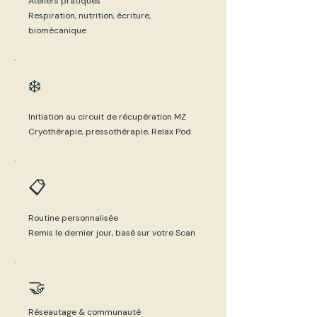
Ateliers pratiques
internationaux peuvent également
Respiration, nutrition, écriture,
assister à l'édition québécoise avec
biomécanique
un accompagnement dédié.
CA Québec
❄️
SN
Initiation au circuit de récupération MZ
Sénégal
Cryothérapie, pressothérapie, Relax Pod
BJ Bénin
📋
FR France
Routine personnalisée
Remis le dernier jour, basé sur votre Scan
CI Cote
d'Ivoire
🤝
BF Burkina Faso
Réseautage & communauté