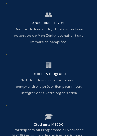
👥
Grand public averti
Curieux de leur santé, clients actuels ou
potentiels de Mon Zénith souhaitant une
immersion complète.
🏢
Leaders & dirigeants
DRH, directeurs, entrepreneurs —
comprendre la prévention pour mieux
l'intégrer dans votre organisation.
🎓
Étudiants MZ360
Participants au Programme d'Excellence
MZ360 — l'université d'été est intégrée au