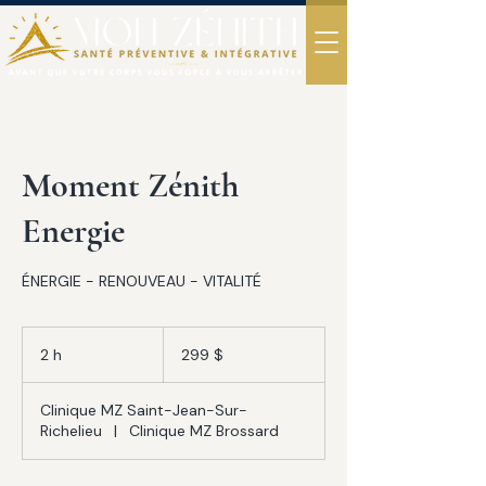
Moment Zénith
Energie
ÉNERGIE - RENOUVEAU - VITALITÉ
299 dollars
canadiens
2 h
2
299 $
h
Clinique MZ Saint-Jean-Sur-
Richelieu
|
Clinique MZ Brossard