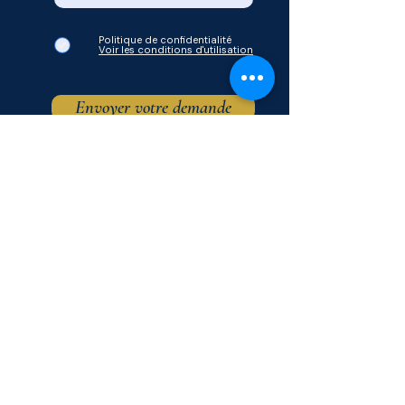
Politique de confidentialité
Voir les conditions d'utilisation
Envoyer votre demande
© Mon Zénith 2026.
Notre tarif actuel est une offre de lancement.
Les prix peuvent évoluer ultérieurement sans préavis